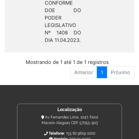
CONFORME
DOE DO
PODER
LEGISLATIVO
Nº 1408 DO
DIA 11.04.2023.
Mostrando de 1 até 1 de 1 registros
Anterior
1
Próximo
Localização
Av. Fernandes Lima, 1047, Farol
Maceió-Alagoas CEP: 57055-903
Telefone:
+55 82 9619-1000