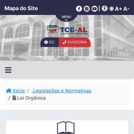
Mapa do Site
|
A+
A-
SIC
OUVIDORIA
Início
Legislações e Normativas
Lei Orgânica