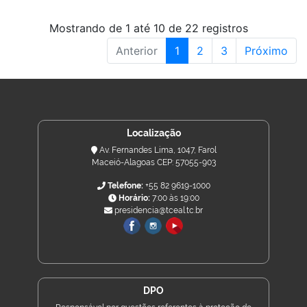
Mostrando de 1 até 10 de 22 registros
Anterior
1
2
3
Próximo
Localização
Av. Fernandes Lima, 1047, Farol
Maceió-Alagoas CEP: 57055-903
Telefone:
+55 82 9619-1000
Horário:
7:00 às 19:00
presidencia@tceal.tc.br
DPO