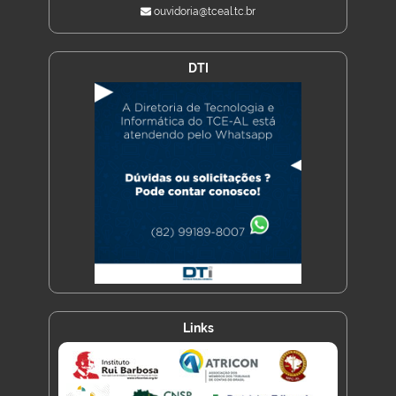
ouvidoria@tceal.tc.br
DTI
Links