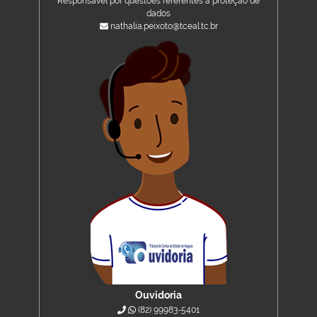
Responsável por questões referentes à proteção de
dados
nathalia.peixoto@tceal.tc.br
Ouvidoria
(82) 99983-5401