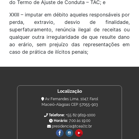
do Termo de Ajuste de Conduta – TAC; e
XXIII – imputar em débito aqueles responsáveis por
perda, extravio, desvio de finalidade,
superfaturamento, renúncia ilegal de receitas ou
qualquer outra irregularidade de que resulte dano
ao erário, sem prejuízo das representações em
caso de prática de ilícitos penais;
Localização
Av. Fernandes Lima, 1047, Farol
Maceió-Alagoas CEP: 57055-903
Telefone:
+55 82 9619-1000
Horário:
7:00 às 19:00
presidencia@tceal.tc.br