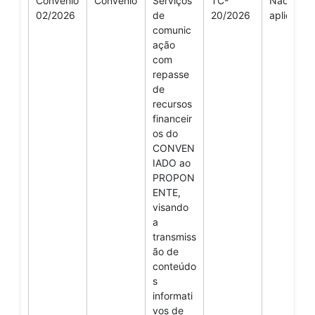
Convênio
Convênio
Serviços
TC-
Não se
nto
do
02/2026
de
20/2026
aplica
Process
comunic
o
ação
com
repasse
de
recursos
financeir
os do
CONVEN
IADO ao
PROPON
ENTE,
visando
a
transmiss
ão de
conteúdo
s
informati
vos de