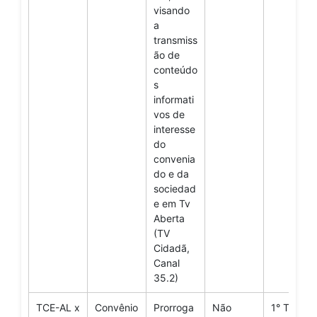
visando
a
transmiss
ão de
conteúdo
s
informati
vos de
interesse
do
convenia
do e da
sociedad
e em Tv
Aberta
(TV
Cidadã,
Canal
35.2)
TCE-AL x
Convênio
Prorroga
Não
1° Termo