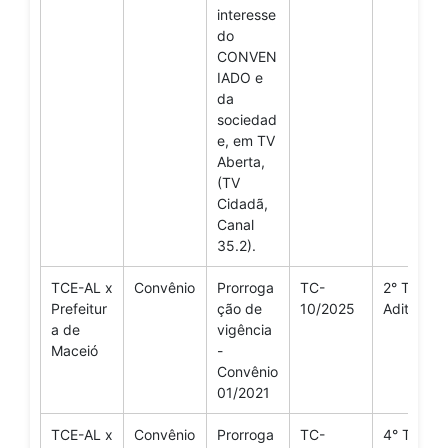
interesse
do
CONVEN
IADO e
da
sociedad
e, em TV
Aberta,
(TV
Cidadã,
Canal
35.2).
TCE-AL x
Convênio
Prorroga
TC-
2° Termo
Prefeitur
ção de
10/2025
Aditivo
a de
vigência
Maceió
-
Convênio
01/2021
TCE-AL x
Convênio
Prorroga
TC-
4° Termo