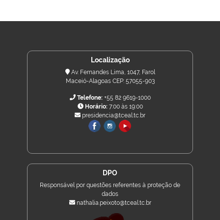
Localização
Av. Fernandes Lima, 1047, Farol
Maceió-Alagoas CEP: 57055-903
Telefone:
+55 82 9619-1000
Horário:
7:00 às 19:00
presidencia@tceal.tc.br
DPO
Responsável por questões referentes à proteção de
dados
nathalia.peixoto@tceal.tc.br