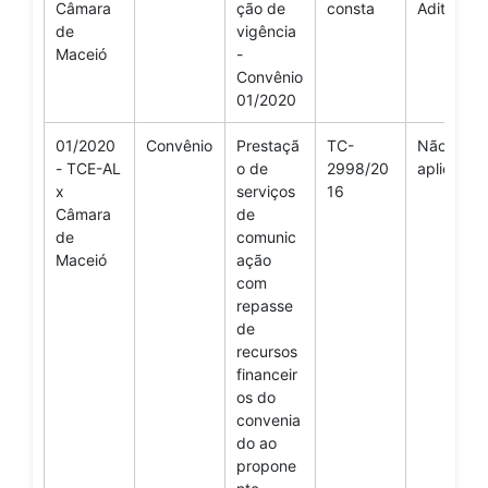
Câmara
ção de
consta
Aditivo
de
vigência
Maceió
-
Convênio
01/2020
01/2020
Convênio
Prestaçã
TC-
Não se
- TCE-AL
o de
2998/20
aplica
x
serviços
16
Câmara
de
de
comunic
Maceió
ação
com
repasse
de
recursos
financeir
os do
convenia
do ao
propone