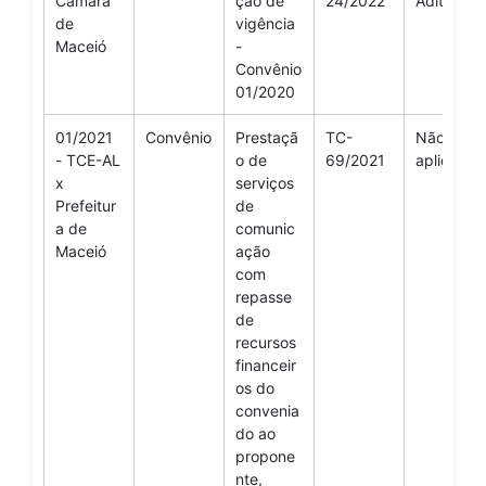
Câmara
ção de
24/2022
Aditivo
de
vigência
Maceió
-
Convênio
01/2020
01/2021
Convênio
Prestaçã
TC-
Não se
- TCE-AL
o de
69/2021
aplica
x
serviços
Prefeitur
de
a de
comunic
Maceió
ação
com
repasse
de
recursos
financeir
os do
convenia
do ao
propone
nte,