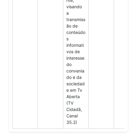
nte,
visando
a
transmiss
ão de
conteúdo
s
informati
vos de
interesse
do
convenia
do e da
sociedad
e em Tv
Aberta
(TV
Cidadã,
Canal
35.2)