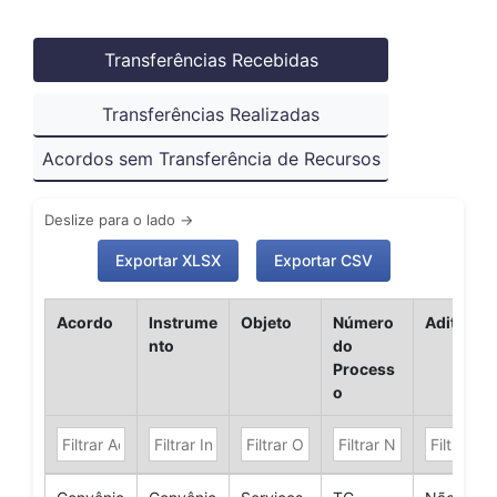
Transferências Recebidas
Transferências Realizadas
Acordos sem Transferência de Recursos
Exportar XLSX
Exportar CSV
Acordo
Instrume
Objeto
Número
Aditivo
nto
do
Process
o
Acordo
Instrume
Objeto
Número
Aditivo