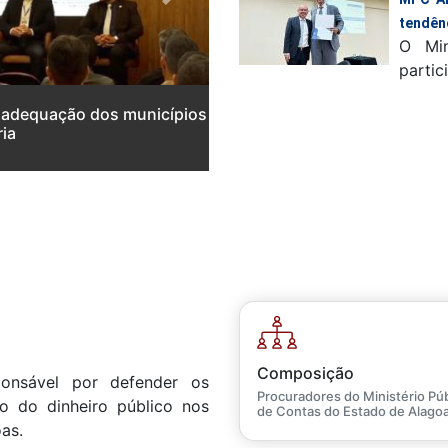
Next
tendên
O Min
partici
 adequação dos municípios
ria
Composição
ponsável por defender os
Procuradores do Ministério Púb
so do dinheiro público nos
de Contas do Estado de Alago
as.