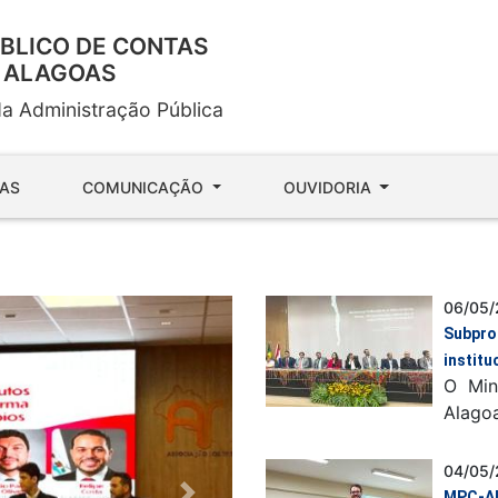
ÚBLICO DE CONTAS
E ALAGOAS
da Administração Pública
IAS
COMUNICAÇÃO
OUVIDORIA
06/05/
Subpro
institu
O Min
Alagoa
04/05/
MPC-AL