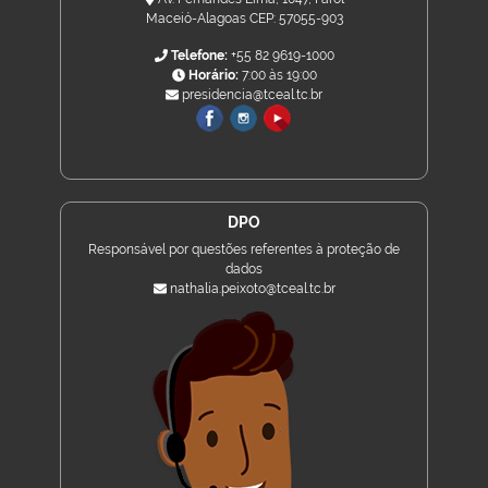
Maceió-Alagoas CEP: 57055-903
Telefone:
+55 82 9619-1000
Horário:
7:00 às 19:00
presidencia@tceal.tc.br
DPO
Responsável por questões referentes à proteção de
dados
nathalia.peixoto@tceal.tc.br