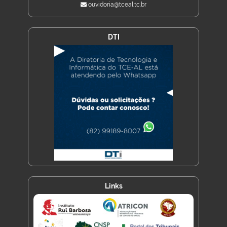
ouvidoria@tceal.tc.br
DTI
Links