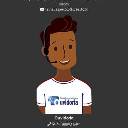
dados
nathalia.peixoto@tceal.tc.br
Ouvidoria
(82) 99983-5401