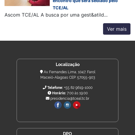
encontro que será sediado pelo
TCE/AL
Ascom TCE/AL A busca por uma gest&atild...
Ver mais
Localização
Av. Fernandes Lima, 1047, Farol
Maceió-Alagoas CEP: 57055-903
Telefone:
+55 82 9619-1000
Horário:
7:00 às 19:00
presidencia@tceal.tc.br
DPO