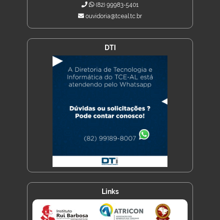
(82) 99983-5401
ouvidoria@tceal.tc.br
DTI
Links