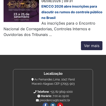
06/08/2026 | 09:31
ENCCO 2026 abre inscrições para
discutir os rumos do controle público
no Brasil
As inscrições para o Encontro
Nacional de Corregedorias, Controles Internos e
Ouvidorias dos Tribunais ...
Ver mais
Localização
Av. Fernandes Lima, 1047, Farol
Maceió-Alagoas CEP: 57055-903
Telefone:
+55 82 9619-1000
Horário:
7:00 às 19:00
presidencia@tceal.tc.br