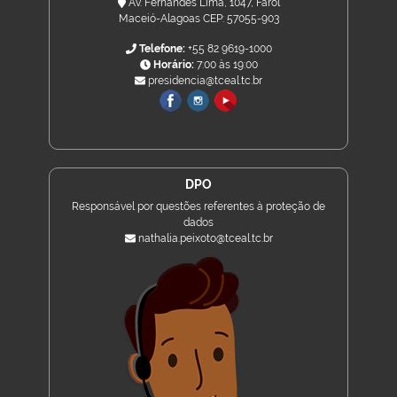
Av. Fernandes Lima, 1047, Farol
Maceió-Alagoas CEP: 57055-903
Telefone:
+55 82 9619-1000
Horário:
7:00 às 19:00
presidencia@tceal.tc.br
DPO
Responsável por questões referentes à proteção de
dados
nathalia.peixoto@tceal.tc.br