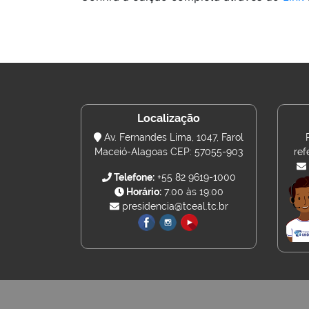
Localização
Av. Fernandes Lima, 1047, Farol
Maceió-Alagoas CEP: 57055-903
ref
Telefone:
+55 82 9619-1000
Horário:
7:00 às 19:00
presidencia@tceal.tc.br