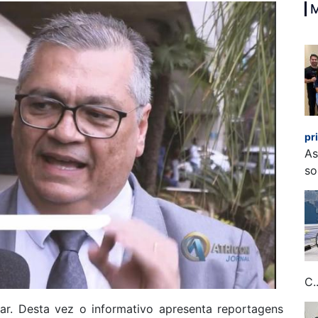
pr
As
so
C..
ar. Desta vez o informativo apresenta reportagens