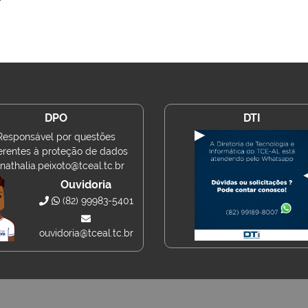
DPO
DTI
Responsável por questões
erentes à proteção de dados
nathalia.peixoto@tceal.tc.br
Ouvidoria
(82) 99983-5401
ouvidoria@tceal.tc.br