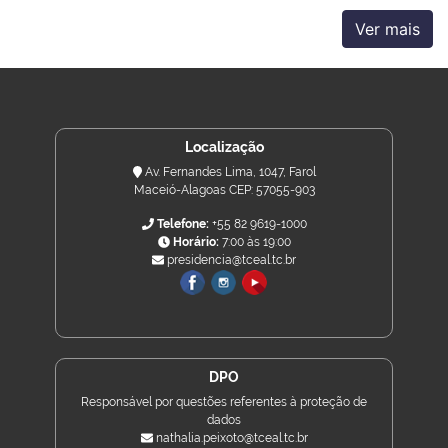
Ver mais
Localização
Av. Fernandes Lima, 1047, Farol
Maceió-Alagoas CEP: 57055-903
Telefone:
+55 82 9619-1000
Horário:
7:00 às 19:00
presidencia@tceal.tc.br
DPO
Responsável por questões referentes à proteção de
dados
nathalia.peixoto@tceal.tc.br