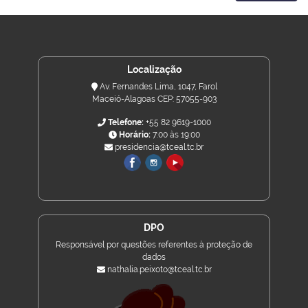
Localização
Av. Fernandes Lima, 1047, Farol
Maceió-Alagoas CEP: 57055-903
Telefone:
+55 82 9619-1000
Horário:
7:00 às 19:00
presidencia@tceal.tc.br
DPO
Responsável por questões referentes à proteção de
dados
nathalia.peixoto@tceal.tc.br