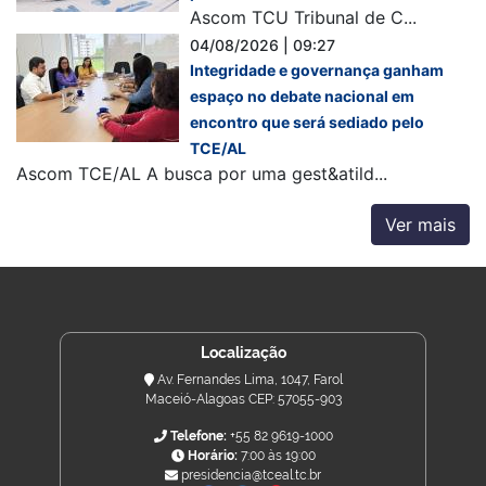
Ascom TCU Tribunal de C...
04/08/2026 | 09:27
Integridade e governança ganham
espaço no debate nacional em
encontro que será sediado pelo
TCE/AL
Ascom TCE/AL A busca por uma gest&atild...
Ver mais
Localização
Av. Fernandes Lima, 1047, Farol
Maceió-Alagoas CEP: 57055-903
Telefone:
+55 82 9619-1000
Horário:
7:00 às 19:00
presidencia@tceal.tc.br