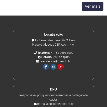
Ver mais
Localização
Av. Fernandes Lima, 1047, Farol
Maceió-Alagoas CEP: 57055-903
Telefone:
+55 82 9619-1000
Horário:
7:00 às 19:00
presidencia@tceal.tc.br
DPO
Responsável por questões referentes à proteção de
dados
nathalia.peixoto@tceal.tc.br