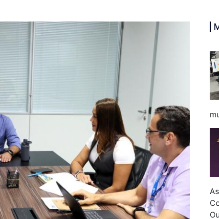
mu
As
Co
Ou