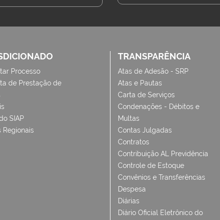
SDICIONADO
TRANSPARÊNCIA
tar Processo
Atas de Adesão - SRP
ta de Prestação de
Atas e Pautas
s
Carta de Serviços
is
Condenações - Débitos e
 do SIAP
Multas
 Regionais
Contas Julgadas
Contratos
Contribuição AL Previdência
Controle de Estoque
Convênios e Transferências
Despesa
Diárias
Diário Oficial Eletrônico do