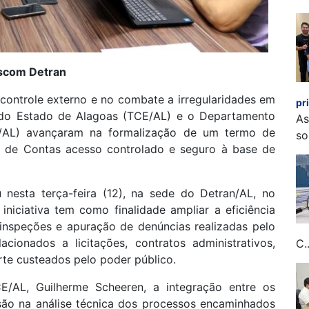
Ascom Detran
controle externo e no combate a irregularidades em
pr
s do Estado de Alagoas (TCE/AL) e o Departamento
As
n/AL) avançaram na formalização de um termo de
so
e de Contas acesso controlado e seguro à base de
 nesta terça-feira (12), na sede do Detran/AL, no
iniciativa tem como finalidade ampliar a eficiência
, inspeções e apuração de denúncias realizadas pelo
cionados a licitações, contratos administrativos,
C..
rte custeados pelo poder público.
/AL, Guilherme Scheeren, a integração entre os
isão na análise técnica dos processos encaminhados