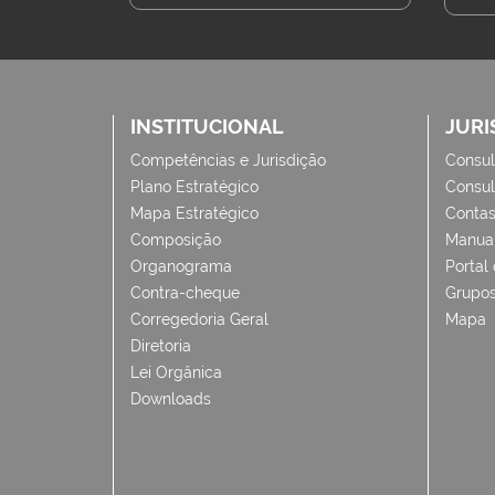
INSTITUCIONAL
JURI
Competências e Jurisdição
Consul
Plano Estratégico
Consul
Mapa Estratégico
Conta
Composição
Manua
Organograma
Portal
Contra-cheque
Grupos
Corregedoria Geral
Mapa
Diretoria
Lei Orgânica
Downloads