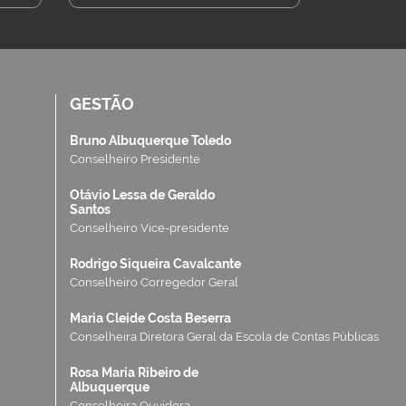
GESTÃO
Bruno Albuquerque Toledo
Conselheiro Presidente
Otávio Lessa de Geraldo
Santos
Conselheiro Vice-presidente
Rodrigo Siqueira Cavalcante
Conselheiro Corregedor Geral
Maria Cleide Costa Beserra
Conselheira Diretora Geral da Escola de Contas Públicas
Rosa Maria Ribeiro de
Albuquerque
Conselheira Ouvidora