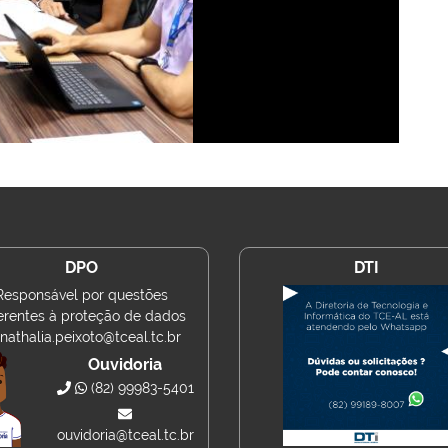
DPO
DTI
Responsável por questões
erentes à proteção de dados
nathalia.peixoto@tceal.tc.br
Ouvidoria
(82) 99983-5401
ouvidoria@tceal.tc.br