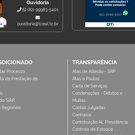
Ouvidoria
(82) 99983-5401
ouvidoria@tceal.tc.br
SDICIONADO
TRANSPARÊNCIA
tar Processo
Atas de Adesão - SRP
ta de Prestação de
Atas e Pautas
s
Carta de Serviços
is
Condenações - Débitos e
 do SIAP
Multas
 Regionais
Contas Julgadas
Contratos
Contribuição AL Previdência
Controle de Estoque