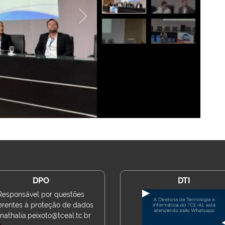
DPO
DTI
Responsável por questões
erentes à proteção de dados
nathalia.peixoto@tceal.tc.br