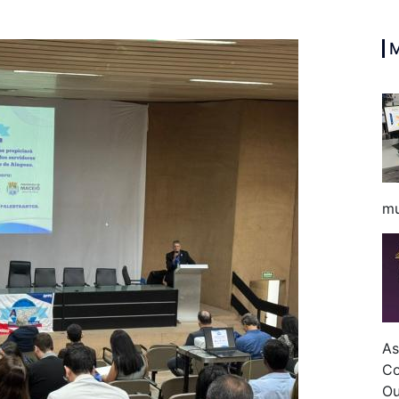
mu
As
Co
Ou