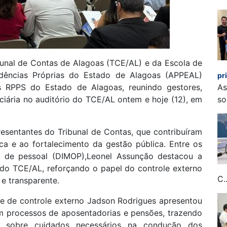
bunal de Contas de Alagoas (TCE/AL) e da Escola de
idências Próprias do Estado de Alagoas (APPEAL)
pr
os RPPS do Estado de Alagoas, reunindo gestores,
As
nciária no auditório do TCE/AL ontem e hoje (12), em
so
esentantes do Tribunal de Contas, que contribuíram
ca e ao fortalecimento da gestão pública. Entre os
ão de pessoal (DIMOP),Leonel Assunção destacou a
do TCE/AL, reforçando o papel do controle externo
C..
e transparente.
e de controle externo Jadson Rodrigues apresentou
em processos de aposentadorias e pensões, trazendo
es sobre cuidados necessários na condução dos