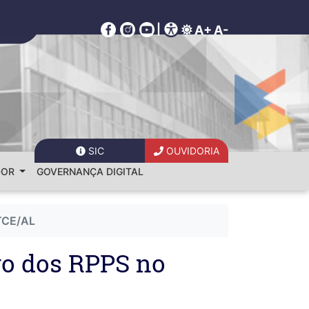
|
A+
A-
SIC
OUVIDORIA
DOR
GOVERNANÇA DIGITAL
 TCE/AL
ro dos RPPS no