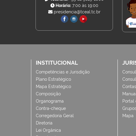
Horário:
7:00 às 19:00
presidencia@tceal.tc.br
INSTITUCIONAL
JURI
Competências e Jurisdição
Consul
Plano Estratégico
Consul
Mapa Estratégico
Conta
Composição
Manua
Organograma
Portal
Contra-cheque
Grupos
Corregedoria Geral
Mapa
Diretoria
Lei Orgânica