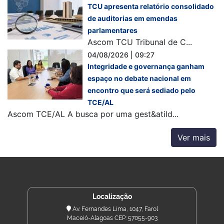
TCU apresenta relatório consolidado
de auditorias em emendas
parlamentares
Ascom TCU Tribunal de C...
04/08/2026 | 09:27
Integridade e governança ganham
espaço no debate nacional em
encontro que será sediado pelo
TCE/AL
Ascom TCE/AL A busca por uma gest&atild...
Ver mais
Localização
Av. Fernandes Lima, 1047, Farol
Maceió-Alagoas CEP: 57055-903