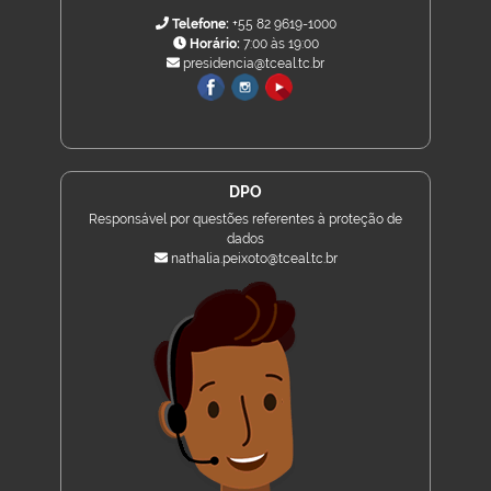
Telefone:
+55 82 9619-1000
Horário:
7:00 às 19:00
presidencia@tceal.tc.br
DPO
Responsável por questões referentes à proteção de
dados
nathalia.peixoto@tceal.tc.br