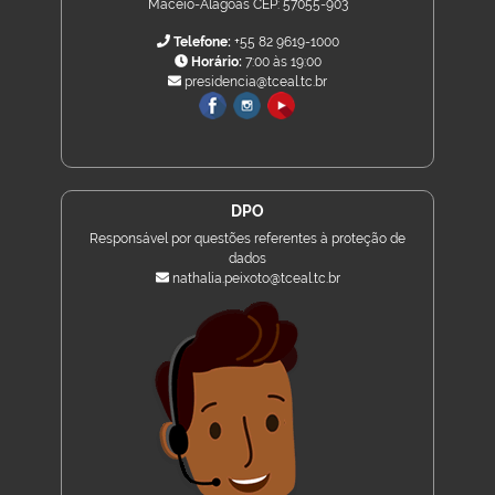
Maceió-Alagoas CEP: 57055-903
Telefone:
+55 82 9619-1000
Horário:
7:00 às 19:00
presidencia@tceal.tc.br
DPO
Responsável por questões referentes à proteção de
dados
nathalia.peixoto@tceal.tc.br