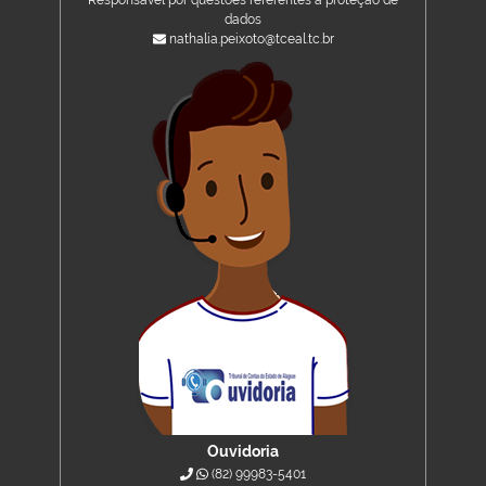
Responsável por questões referentes à proteção de
dados
nathalia.peixoto@tceal.tc.br
Ouvidoria
(82) 99983-5401