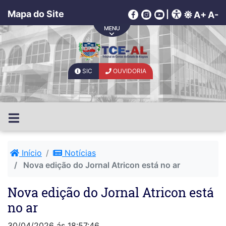
Mapa do Site
|
A+
A-
SIC
OUVIDORIA
Início
Notícias
Nova edição do Jornal Atricon está no ar
Nova edição do Jornal Atricon está
no ar
30/04/2026 ás 18:57:46