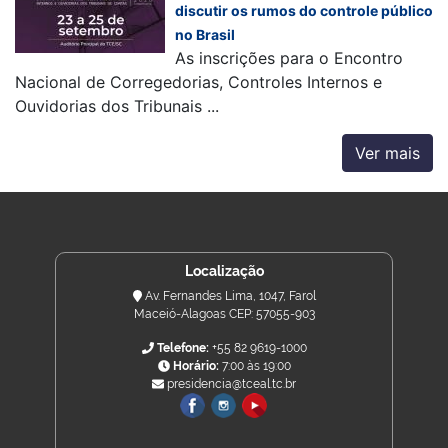
discutir os rumos do controle público
no Brasil
As inscrições para o Encontro
Nacional de Corregedorias, Controles Internos e
Ouvidorias dos Tribunais ...
Ver mais
Localização
Av. Fernandes Lima, 1047, Farol
Maceió-Alagoas CEP: 57055-903
Telefone:
+55 82 9619-1000
Horário:
7:00 às 19:00
presidencia@tceal.tc.br