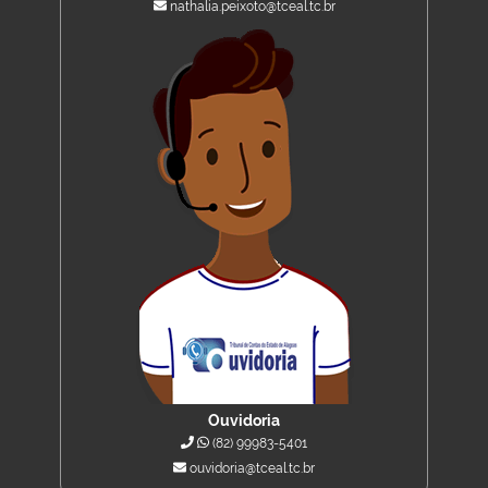
nathalia.peixoto@tceal.tc.br
Ouvidoria
(82) 99983-5401
ouvidoria@tceal.tc.br