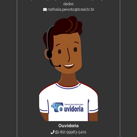
dados
nathalia.peixoto@tceal.tc.br
Ouvidoria
(82) 99983-5401