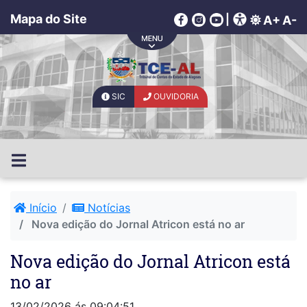
Mapa do Site
|
A+
A-
SIC
OUVIDORIA
Início
Notícias
Nova edição do Jornal Atricon está no ar
Nova edição do Jornal Atricon está
no ar
13/02/2026 ás 09:04:51