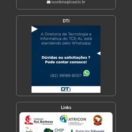
ouvidoria@tceal.tc.br
DTI
Links