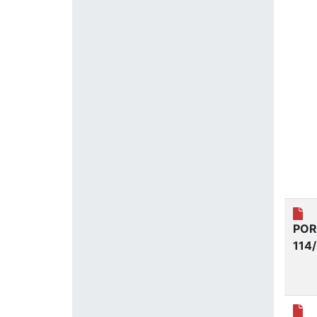
POR
114