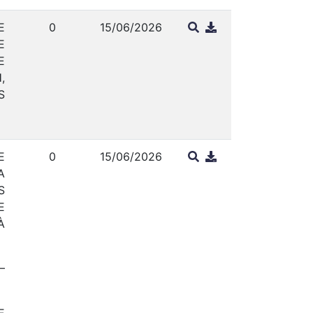
E
0
15/06/2026
E
E
,
S
E
0
15/06/2026
A
S
E
À
–