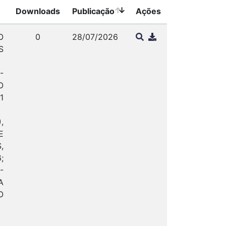
Downloads
Publicação
Ações
O
0
28/07/2026
S
-
O
1
,
E
,
;
-
A
O