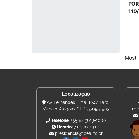
POR
110
Mostr
Localização
Av. Fernandes Lima, 1047, Farol
Maceió-Alagoas CEP: 57055-903
ref
Telefone:
+55 82 9619-1000
Horário:
7:00 às 19:00
presidencia@tceal.tc.br