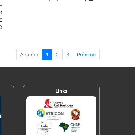
Ê
O
E
O
Anterior
1
2
3
Próximo
Links