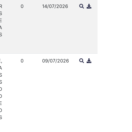
R
0
14/07/2026
S
E
A
S
,
0
09/07/2026
A
S
S
O
O
E
O
S