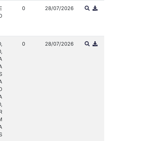
E
0
28/07/2026
O
,
0
28/07/2026
,
A
A
S
A
O
A
,
R
M
A
S