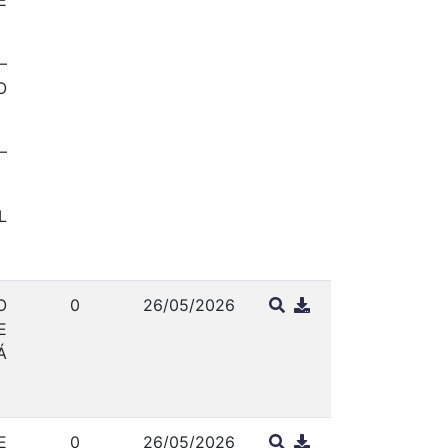
E
–
O
–
L
O
0
26/05/2026
E
Á
E
0
26/05/2026