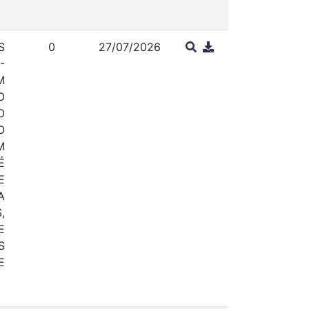
S
0
27/07/2026
-
M
O
O
O
M
É
E
A
,
E
S
E