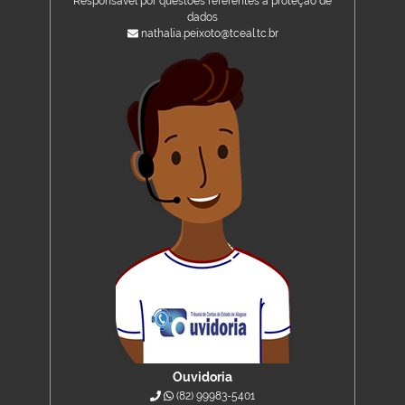
Responsável por questões referentes à proteção de
dados
nathalia.peixoto@tceal.tc.br
Ouvidoria
(82) 99983-5401