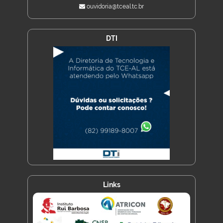
ouvidoria@tceal.tc.br
DTI
Links