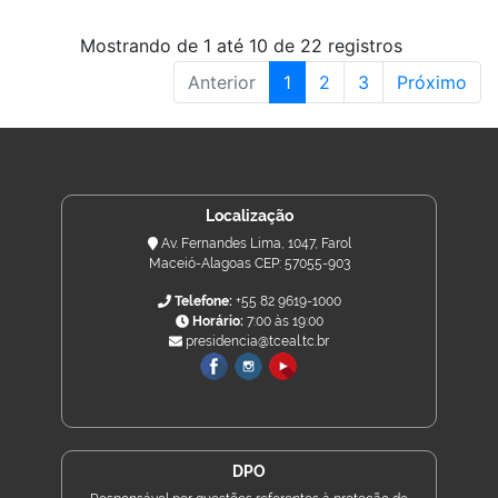
Mostrando de 1 até 10 de 22 registros
Anterior
1
2
3
Próximo
Localização
Av. Fernandes Lima, 1047, Farol
Maceió-Alagoas CEP: 57055-903
Telefone:
+55 82 9619-1000
Horário:
7:00 às 19:00
presidencia@tceal.tc.br
DPO