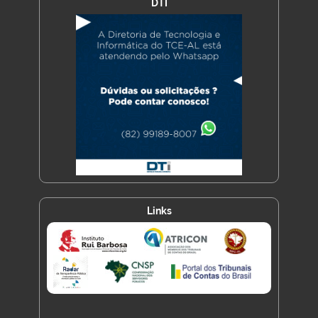
DTI
Links