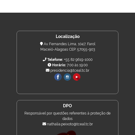
Localização
Av. Fernandes Lima, 1047, Farol
Maceió-Alagoas CEP: 57055-903
Telefone:
+55 82 9619-1000
Horário:
7:00 às 19:00
presidencia@tceal.tc.br
DPO
Responsável por questões referentes à proteção de
dados
nathalia.peixoto@tceal.tc.br