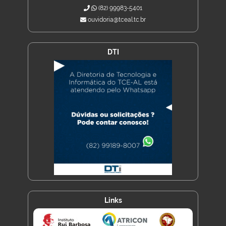
(82) 99983-5401
ouvidoria@tceal.tc.br
DTI
Links