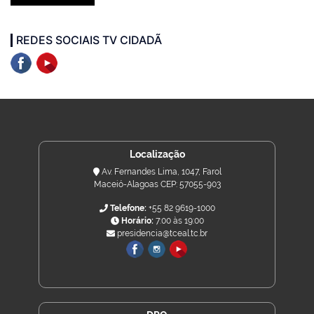
REDES SOCIAIS TV CIDADÃ
Localização
Av. Fernandes Lima, 1047, Farol
Maceió-Alagoas CEP: 57055-903
Telefone:
+55 82 9619-1000
Horário:
7:00 às 19:00
presidencia@tceal.tc.br