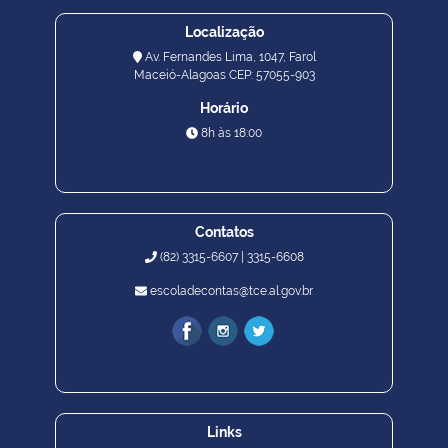
Localização
Av. Fernandes Lima, 1047, Farol
Maceió-Alagoas CEP: 57055-903
Horário
8h às 18:00
Contatos
(82) 3315-6607 | 3315-6608
escoladecontas@tce.al.gov.br
Links